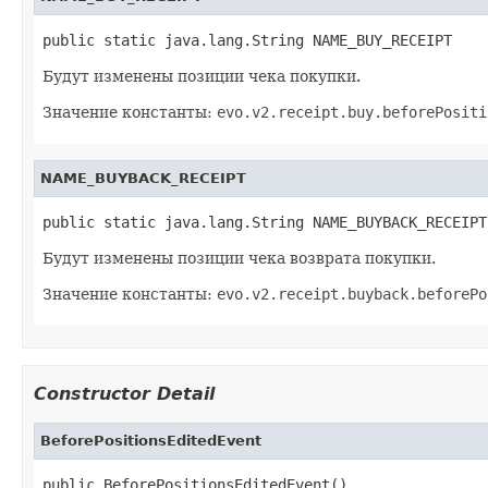
public static java.lang.String NAME_BUY_RECEIPT
Будут изменены позиции чека покупки.
Значение константы:
evo.v2.receipt.buy.beforePositi
NAME_BUYBACK_RECEIPT
public static java.lang.String NAME_BUYBACK_RECEIPT
Будут изменены позиции чека возврата покупки.
Значение константы:
evo.v2.receipt.buyback.beforePo
Constructor Detail
BeforePositionsEditedEvent
public BeforePositionsEditedEvent()