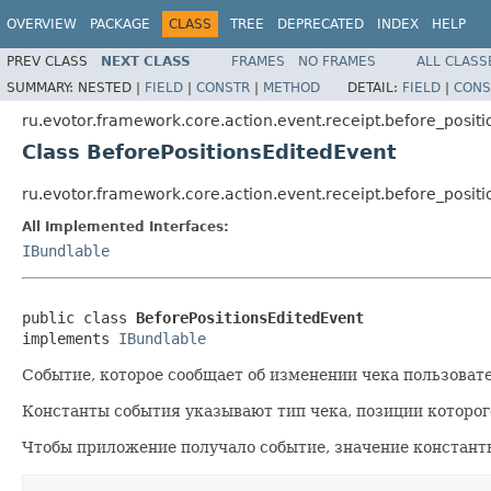
OVERVIEW
PACKAGE
CLASS
TREE
DEPRECATED
INDEX
HELP
PREV CLASS
NEXT CLASS
FRAMES
NO FRAMES
ALL CLASS
SUMMARY:
NESTED |
FIELD
|
CONSTR
|
METHOD
DETAIL:
FIELD
|
CONS
ru.evotor.framework.core.action.event.receipt.before_positi
Class BeforePositionsEditedEvent
ru.evotor.framework.core.action.event.receipt.before_posit
All Implemented Interfaces:
IBundlable
public class 
BeforePositionsEditedEvent
implements 
IBundlable
Событие, которое сообщает об изменении чека пользова
Константы события указывают тип чека, позиции которог
Чтобы приложение получало событие, значение константы