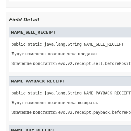
Field Detail
NAME_SELL_RECEIPT
public static java.lang.String NAME_SELL_RECEIPT
Будут изменены позиции чека продажи.
Значение константы:
evo.v2.receipt.sell.beforePosit
NAME_PAYBACK_RECEIPT
public static java.lang.String NAME_PAYBACK_RECEIPT
Будут изменены позиции чека возврата.
Значение константы:
evo.v2.receipt.payback.beforePo
NAME_BUY_RECEIPT