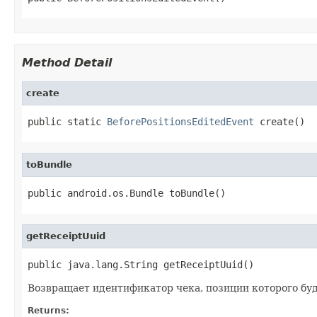
Method Detail
create
public static 
BeforePositionsEditedEvent
 create()
toBundle
public android.os.Bundle toBundle()
getReceiptUuid
public java.lang.String getReceiptUuid()
Возвращает идентификатор чека, позиции которого бу
Returns: