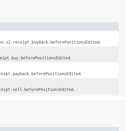
vo.v2.receipt.buyback.beforePositionsEdited
.
eipt.buy.beforePositionsEdited
.
ceipt.payback.beforePositionsEdited
.
ceipt.sell.beforePositionsEdited
.