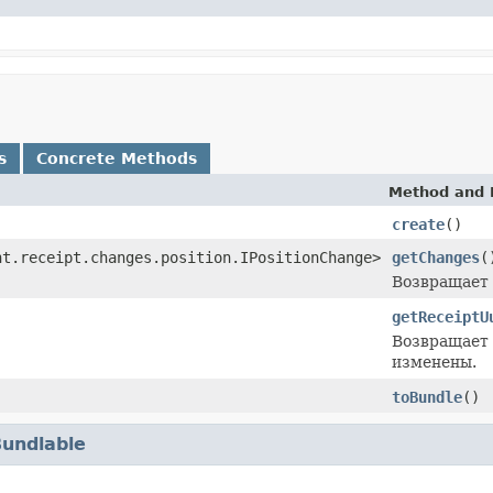
s
Concrete Methods
Method and 
create
()
nt.receipt.changes.position.IPositionChange>
getChanges
(
Возвращает 
getReceiptU
Возвращает 
изменены.
toBundle
()
Bundlable