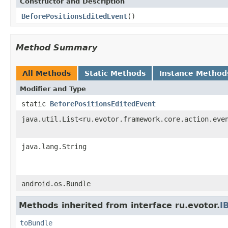
Constructor and Description
BeforePositionsEditedEvent
()
Method Summary
All Methods
Static Methods
Instance Method
Modifier and Type
static
BeforePositionsEditedEvent
java.util.List<ru.evotor.framework.core.action.eve
java.lang.String
android.os.Bundle
Methods inherited from interface ru.evotor.
I
toBundle