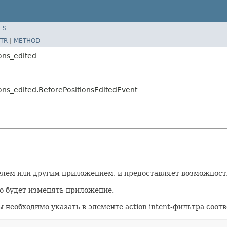
ES
TR
|
METHOD
ons_edited
ions_edited.BeforePositionsEditedEvent
телем или другим приложением, и предоставляет возможнос
о будет изменять приложение.
 необходимо указать в элементе action intent-фильтра соо