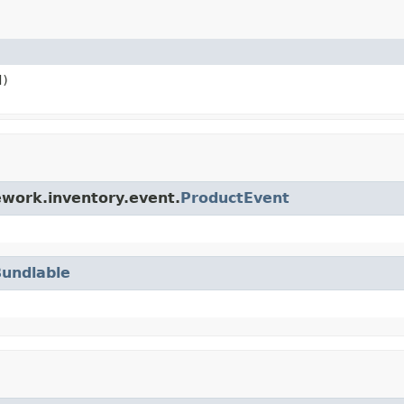
d)
ework.inventory.event.
ProductEvent
Bundlable