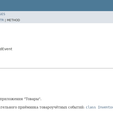
SES
TR
|
METHOD
edEvent
 приложения "Товары".
тельного приёмника товароучётных событий:
class Invento