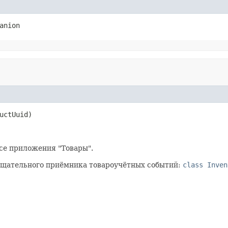
anion
uctUuid)
се приложения "Товары".
ещательного приёмника товароучётных событий:
class Inven