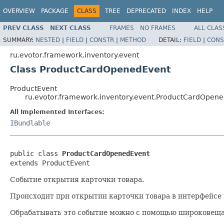
OVERVIEW
PACKAGE
CLASS
TREE
DEPRECATED
INDEX
HELP
PREV CLASS
NEXT CLASS
FRAMES
NO FRAMES
ALL CLAS
SUMMARY:
NESTED
|
FIELD
|
CONSTR
|
METHOD
DETAIL:
FIELD
|
CONS
ru.evotor.framework.inventory.event
Class ProductCardOpenedEvent
ProductEvent
ru.evotor.framework.inventory.event.ProductCardOpen
All Implemented Interfaces:
IBundlable
public class 
ProductCardOpenedEvent
extends ProductEvent
Событие открытия карточки товара.
Происходит при открытии карточки товара в интерфейсе
Обрабатывать это событие можно с помощью широковеща