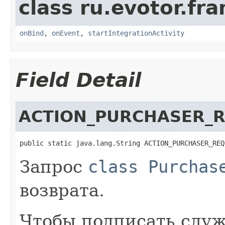
class ru.evotor.f
onBind
,
onEvent
,
startIntegrationActivity
Field Detail
ACTION_PURCHASER_R
public static java.lang.String ACTION_PURCHASER_REQ
Запрос
class Purchas
возврата.
Чтобы подписать служ