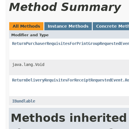
Method Summary
All Methods
Instance Methods
Concrete Met
Modifier and Type
ReturnPurchaserRequisitesForPrintGroupRequestedEve
java.lang.Void
ReturnDeliveryRequisitesForReceiptRequestedEvent.R
IBundlable
Methods inherited