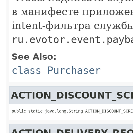
в манифесте приложе
intent-фильтра служб
ru.evotor.event.payb
See Also:
class Purchaser
ACTION_DISCOUNT_SC
public static java.lang.String ACTION_DISCOUNT_SCRE
ACTION_DELIVERY_REQ