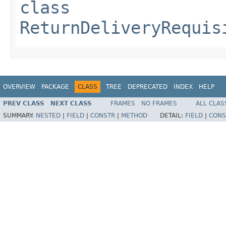
class
ReturnDeliveryRequis
OVERVIEW
PACKAGE
CLASS
TREE
DEPRECATED
INDEX
HELP
PREV CLASS
NEXT CLASS
FRAMES
NO FRAMES
ALL CLAS
SUMMARY:
NESTED
|
FIELD
|
CONSTR
|
METHOD
DETAIL:
FIELD
|
CONS