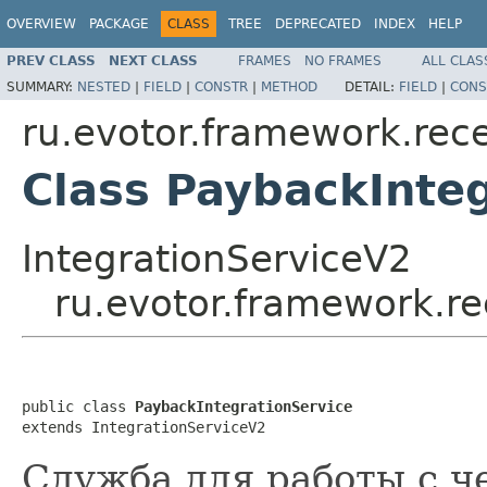
OVERVIEW
PACKAGE
CLASS
TREE
DEPRECATED
INDEX
HELP
PREV CLASS
NEXT CLASS
FRAMES
NO FRAMES
ALL CLAS
SUMMARY:
NESTED
|
FIELD
|
CONSTR
|
METHOD
DETAIL:
FIELD
|
CONS
ru.evotor.framework.rece
Class PaybackInte
IntegrationServiceV2
ru.evotor.framework.re
public class 
PaybackIntegrationService
extends IntegrationServiceV2
Служба для работы с ч