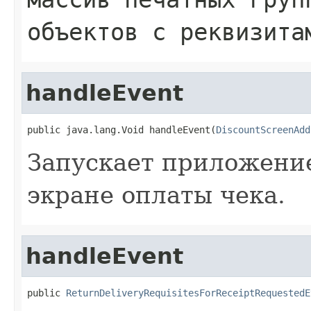
объектов с реквизита
handleEvent
public java.lang.Void handleEvent(
DiscountScreenAdd
Запускает приложени
экране оплаты чека.
handleEvent
public 
ReturnDeliveryRequisitesForReceiptRequestedE