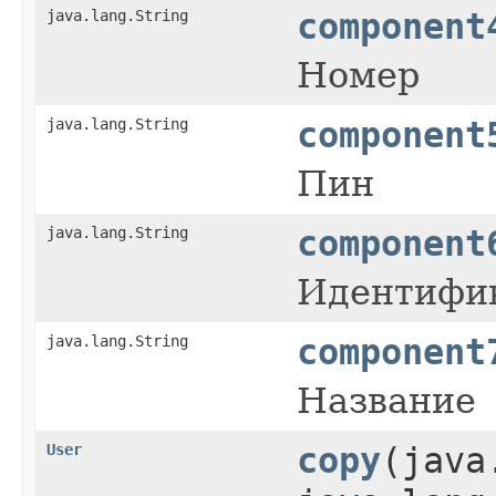
java.lang.String
component
Номер
java.lang.String
component
Пин
java.lang.String
component
Идентифи
java.lang.String
component
Название
User
copy
(java