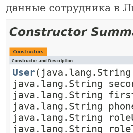
данные сотрудника в Л
Constructor Summ
Constructors
Constructor and Description
User
(java.lang.String
java.lang.String seco
java.lang.String firs
java.lang.String phon
java.lang.String role
java.lang.String role