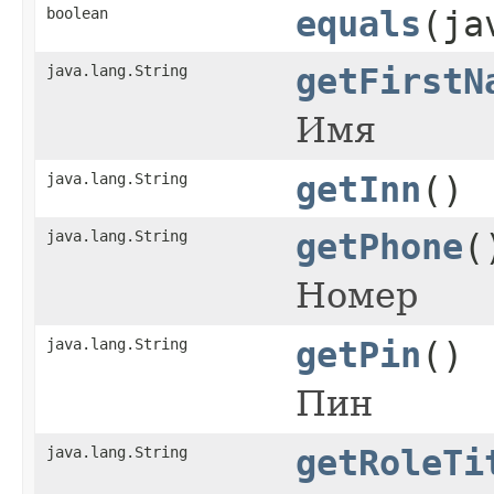
boolean
equals
(ja
java.lang.String
getFirstN
Имя
java.lang.String
getInn
()
java.lang.String
getPhone
(
Номер
java.lang.String
getPin
()
Пин
java.lang.String
getRoleTi