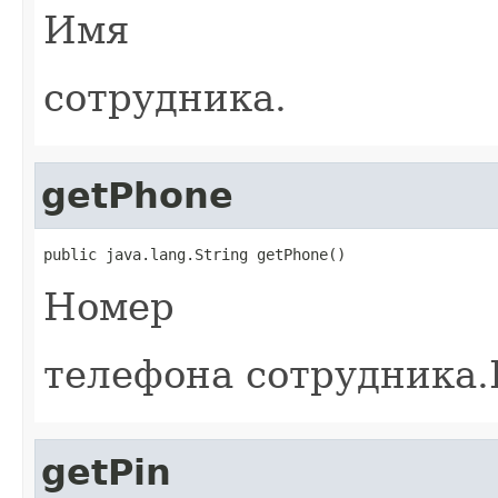
Имя
сотрудника.
getPhone
public java.lang.String getPhone()
Номер
телефона сотрудника.
getPin