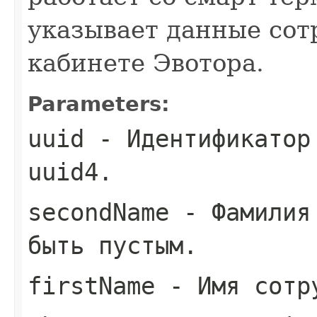
указывает данные сот
кабинете Эвотора.
Parameters:
uuid
- Идентификатор 
uuid4
.
secondName
- Фамилия 
быть пустым.
firstName
- Имя сотр