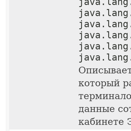
java.lang
java.lang
java.lang
java.lang
java.lang
java.lang
Описывает
который р
терминало
данные со
кабинете 