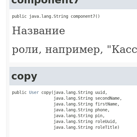
public java.lang.String component7()
Название
роли, например, "Касс
copy
public 
User
 copy(java.lang.String uuid,

                 java.lang.String secondName,

                 java.lang.String firstName,

                 java.lang.String phone,

                 java.lang.String pin,

                 java.lang.String roleUuid,

                 java.lang.String roleTitle)