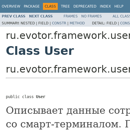
OVERVIEW
PACKAGE
CLASS
TREE
DEPRECATED
INDEX
HELP
PREV CLASS
NEXT CLASS
FRAMES
NO FRAMES
ALL CLAS
SUMMARY:
NESTED |
FIELD |
CONSTR
|
METHOD
DETAIL:
FIELD |
CONS
ru.evotor.framework.use
Class User
ru.evotor.framework.use
public class 
User
Описывает данные сотр
со смарт-терминалом. 