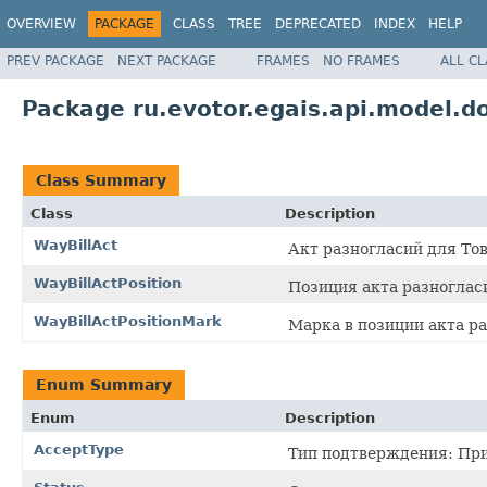
OVERVIEW
PACKAGE
CLASS
TREE
DEPRECATED
INDEX
HELP
PREV PACKAGE
NEXT PACKAGE
FRAMES
NO FRAMES
ALL C
Package ru.evotor.egais.api.model.d
Class Summary
Class
Description
WayBillAct
Акт разногласий для То
WayBillActPosition
Позиция акта разноглас
WayBillActPositionMark
Марка в позиции акта р
Enum Summary
Enum
Description
AcceptType
Тип подтверждения: Пр