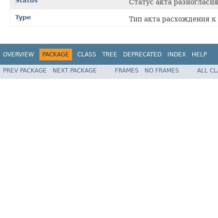
Status
Статус акта разногласи
Type
Тип акта расхождения к
OVERVIEW
PACKAGE
CLASS
TREE
DEPRECATED
INDEX
HELP
PREV PACKAGE
NEXT PACKAGE
FRAMES
NO FRAMES
ALL C