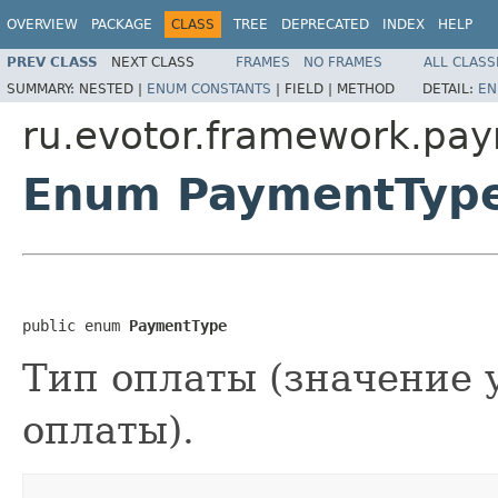
OVERVIEW
PACKAGE
CLASS
TREE
DEPRECATED
INDEX
HELP
PREV CLASS
NEXT CLASS
FRAMES
NO FRAMES
ALL CLASS
SUMMARY:
NESTED |
ENUM CONSTANTS
|
FIELD |
METHOD
DETAIL:
EN
ru.evotor.framework.pa
Enum PaymentTyp
public enum 
PaymentType
Тип оплаты (значение у
оплаты).