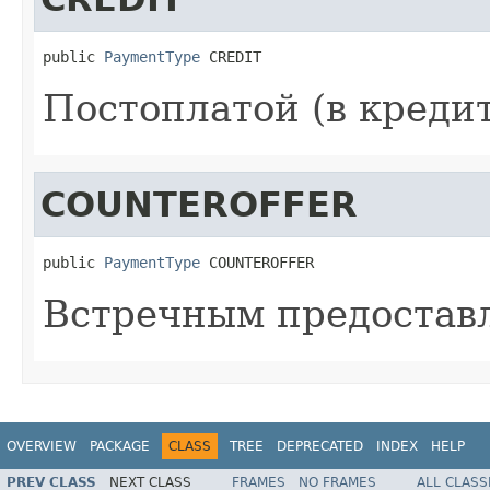
public 
PaymentType
 CREDIT
Постоплатой (в кредит
COUNTEROFFER
public 
PaymentType
 COUNTEROFFER
Встречным предостав
OVERVIEW
PACKAGE
CLASS
TREE
DEPRECATED
INDEX
HELP
PREV CLASS
NEXT CLASS
FRAMES
NO FRAMES
ALL CLASS