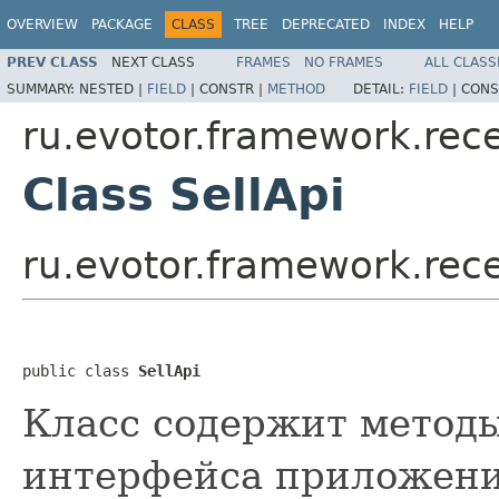
OVERVIEW
PACKAGE
CLASS
TREE
DEPRECATED
INDEX
HELP
PREV CLASS
NEXT CLASS
FRAMES
NO FRAMES
ALL CLASS
SUMMARY:
NESTED |
FIELD
|
CONSTR |
METHOD
DETAIL:
FIELD
|
CONS
ru.evotor.framework.rece
Class SellApi
ru.evotor.framework.rece
public class 
SellApi
Класс содержит методы
интерфейса приложени