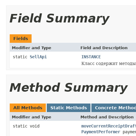
Field Summary
Fields
Modifier and Type
Field and Description
static
SellApi
INSTANCE
Класс содержит методы
Method Summary
All Methods
Static Methods
Concrete Metho
Modifier and Type
Method and Description
static void
moveCurrentReceiptDraf
PaymentPerformer
payme