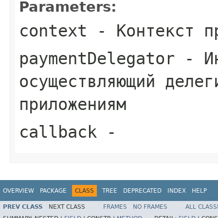
Parameters:
context
- Контекст п
paymentDelegator
- Ин
осуществляющий делег
приложениям
callback
-
OVERVIEW
PACKAGE
CLASS
TREE
DEPRECATED
INDEX
HELP
PREV CLASS
NEXT CLASS
FRAMES
NO FRAMES
ALL CLASS