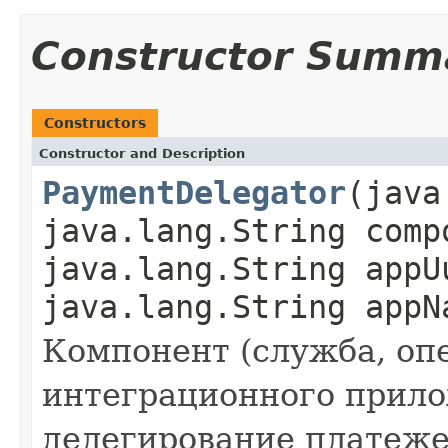
Constructor Summ
Constructors
Constructor and Description
PaymentDelegator
(java
java.lang.String comp
java.lang.String appU
java.lang.String appN
Компонент (служба, опе
интеграционного прил
делегирование платеж