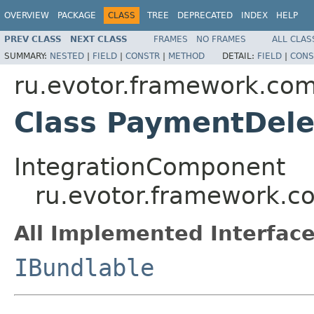
OVERVIEW
PACKAGE
CLASS
TREE
DEPRECATED
INDEX
HELP
PREV CLASS
NEXT CLASS
FRAMES
NO FRAMES
ALL CLAS
SUMMARY:
NESTED
|
FIELD
|
CONSTR
|
METHOD
DETAIL:
FIELD
|
CONS
ru.evotor.framework.co
Class PaymentDele
IntegrationComponent
ru.evotor.framework.
All Implemented Interface
IBundlable