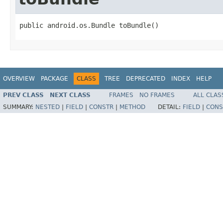
public android.os.Bundle toBundle()
OVERVIEW
PACKAGE
CLASS
TREE
DEPRECATED
INDEX
HELP
PREV CLASS
NEXT CLASS
FRAMES
NO FRAMES
ALL CLAS
SUMMARY:
NESTED
|
FIELD
|
CONSTR
|
METHOD
DETAIL:
FIELD
|
CONS