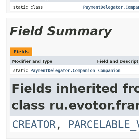
static class
PaymentDelegator.Compa
Field Summary
Fields
Modifier and Type
Field and Descript
static
PaymentDelegator.Companion
Companion
Fields inherited f
class ru.evotor.f
CREATOR
,
PARCELABLE_