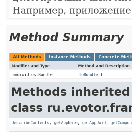
Например, приложение 
Method Summary
All Methods
Instance Methods
Concrete Met
Modifier and Type
Method and Description
android.os.Bundle
toBundle
()
Methods inherited
class ru.evotor.f
describeContents
,
getAppName
,
getAppUuid
,
getCompon