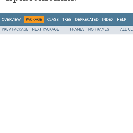
OVERVIEW
PACKAGE
CLASS
TREE
DEPRECATED
INDEX
HELP
PREV PACKAGE
NEXT PACKAGE
FRAMES
NO FRAMES
ALL C