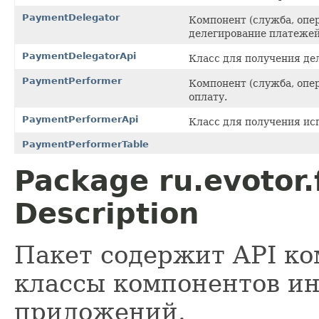
PaymentDelegator
Компонент (служба, опе
делегирование платежей
PaymentDelegatorApi
Класс для получения де
PaymentPerformer
Компонент (служба, опе
оплату.
PaymentPerformerApi
Класс для получения ис
PaymentPerformerTable
Package ru.evotor
Description
Пакет содержит API к
классы компонентов и
приложений.