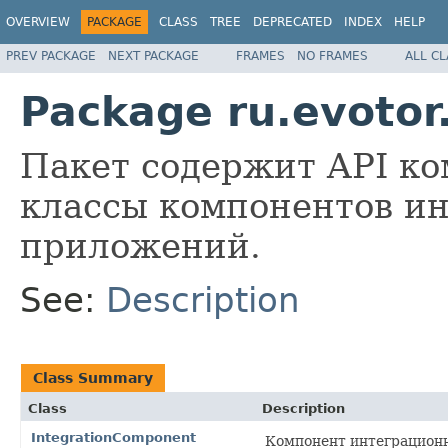
OVERVIEW
PACKAGE
CLASS
TREE
DEPRECATED
INDEX
HELP
PREV PACKAGE
NEXT PACKAGE
FRAMES
NO FRAMES
ALL C
Package ru.evoto
Пакет содержит API к
классы компонентов и
приложений.
See:
Description
Class Summary
Class
Description
IntegrationComponent
Компонент интеграционн