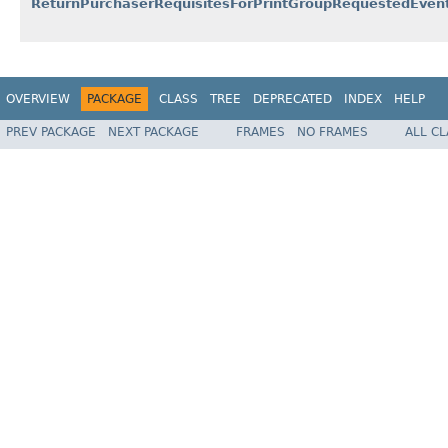
ReturnPurchaserRequisitesForPrintGroupRequestedEven
OVERVIEW
PACKAGE
CLASS
TREE
DEPRECATED
INDEX
HELP
PREV PACKAGE
NEXT PACKAGE
FRAMES
NO FRAMES
ALL C