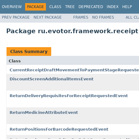
OVERVIEW
PACKAGE
CLASS
TREE
DEPRECATED
INDEX
HELP
PREV PACKAGE
NEXT PACKAGE
FRAMES
NO FRAMES
ALL C
Package ru.evotor.framework.receipt
Class Summary
Class
CurrentReceiptDraftMovementToPaymentStageRequeste
DiscountScreenAdditionalItemsEvent
ReturnDeliveryRequisitesForReceiptRequestedEvent
ReturnMedicineAttributeEvent
ReturnPositionsForBarcodeRequestedEvent