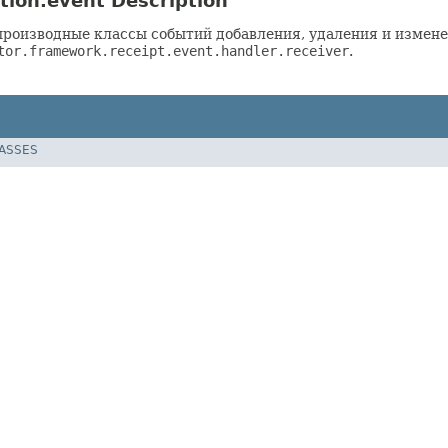
tion.event Description
производные классы событий добавления, удаления и измене
tor.framework.receipt.event.handler.receiver
.
LASSES