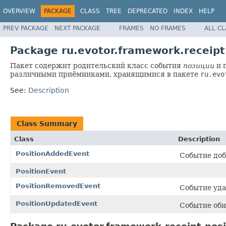
OVERVIEW
PACKAGE
CLASS
TREE
DEPRECATED
INDEX
HELP
PREV PACKAGE
NEXT PACKAGE
FRAMES
NO FRAMES
ALL C
Package ru.evotor.framework.receipt
Пакет содержит родительский класс события
позиции
и 
различными приёмниками, хранящимися в пакете
ru.evo
See:
Description
Class Summary
Class
Description
PositionAddedEvent
Событие доб
PositionEvent
PositionRemovedEvent
Событие уда
PositionUpdatedEvent
Событие обн