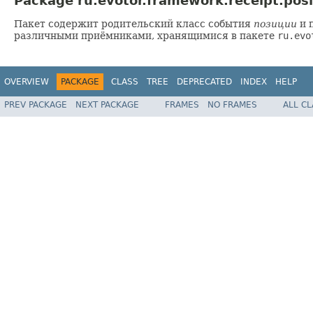
Package ru.evotor.framework.receipt.posi
Пакет содержит родительский класс события
позиции
и 
различными приёмниками, хранящимися в пакете
ru.evo
OVERVIEW
PACKAGE
CLASS
TREE
DEPRECATED
INDEX
HELP
PREV PACKAGE
NEXT PACKAGE
FRAMES
NO FRAMES
ALL C